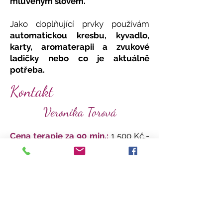
mluveným slovem.
Jako doplňující prvky používám
automatickou kresbu, kyvadlo,
karty, aromaterapii a zvukové
ladičky nebo co je aktuálně
potřeba.
Kontakt
Veronika Torová
Cena terapie za 90 min.:
1 500 Kč,-
Kč
Adresa:
Náměstí Krále Jiřího z
Poděbrad 44, Řevnice 252 30
Email:
veronikatorova@gmail.com
Telefon a WhatsApp:
+420 739 313
889
Číslo účtu:
1411128003
/0800