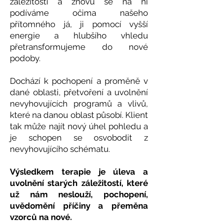
záležitosti a znovu se na ni
podíváme očima našeho
přítomného já, ji pomocí vyšší
energie a hlubšího vhledu
přetransformujeme do nové
podoby.
Dochází k pochopení a proměně v
dané oblasti, přetvoření a uvolnění
nevyhovujících programů a vlivů,
které na danou oblast působí. Klient
tak může najít nový úhel pohledu a
je schopen se osvobodit z
nevyhovujícího schématu.
Výsledkem terapie je úleva a
uvolnění starých záležitostí, které
už nám neslouží, pochopení,
uvědomění příčiny a přeměna
vzorců na nové.