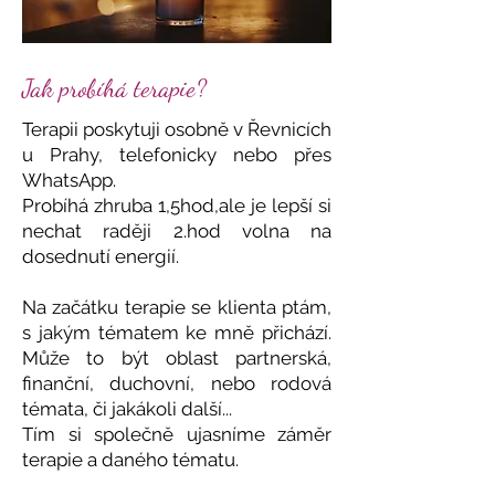
Jak probíhá terapie?
Terapii poskytuji osobně v Řevnicích
u Prahy, telefonicky nebo přes
WhatsApp.
Probíhá zhruba 1,5hod,ale je lepší si
nechat raději 2.hod volna na
dosednutí energií.
Na začátku terapie se klienta ptám,
s jakým tématem ke mně přichází.
Může to být oblast partnerská,
finanční, duchovní, nebo rodová
témata, či jakákoli další...
Tím si společně ujasníme záměr
terapie a daného tématu.