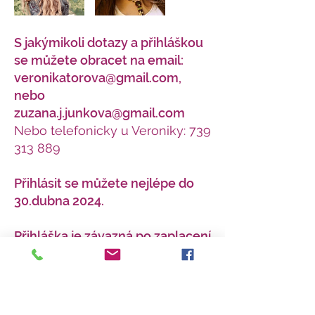
S jakýmikoli dotazy a přihláškou
se můžete obracet na email:
veronikatorova@gmail.com
,
nebo
zuzana.j.junkova@gmail.com
Nebo telefonicky u Veroniky:
739
313 889
Přihlásit se můžete nejlépe do
30.dubna 2024.
Přihláška je závazná po zaplacení
zálohy 10.000,- Kč. Zbývající
částku 11.000,- Kč prosíme
zaplatit do 31. července.