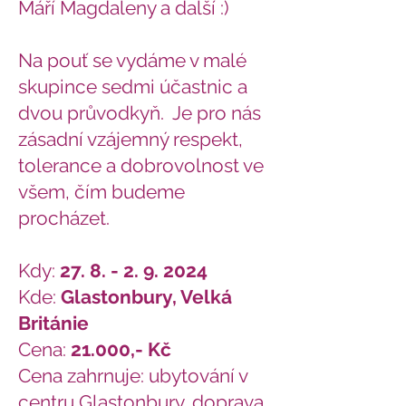
Máří Magdaleny a další :)
Na pouť se vydáme v malé
skupince sedmi účastnic a
dvou průvodkyň. Je pro nás
zásadní vzájemný respekt,
tolerance a dobrovolnost ve
všem, čím budeme
procházet.
Kdy:
27. 8. - 2. 9. 2024
Kde:
Glastonbury, Velká
Británie
Cena:
21.000,- Kč
Cena zahrnuje: ubytování v
centru Glastonbury, doprava